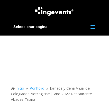
Seleccionar página
Inicio
Portfolio
Jornada y Cena Anual de

9
9
Colegiados Netcogitise | Año 2022 Restaurante
Abades Triana