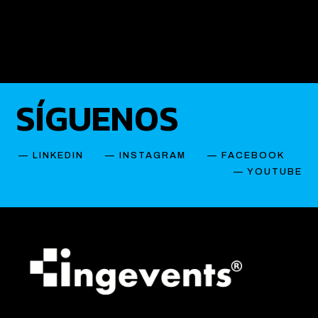
SÍGUENOS
—
LINKEDIN
—
INSTAGRAM
—
FACEBOOK
— YOUTUBE