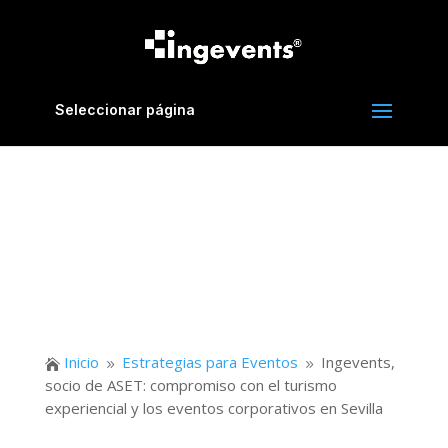
Seleccionar página
Inicio
Estrategias para Eventos
Ingevents,

9
9
socio de ASET: compromiso con el turismo
experiencial y los eventos corporativos en Sevilla